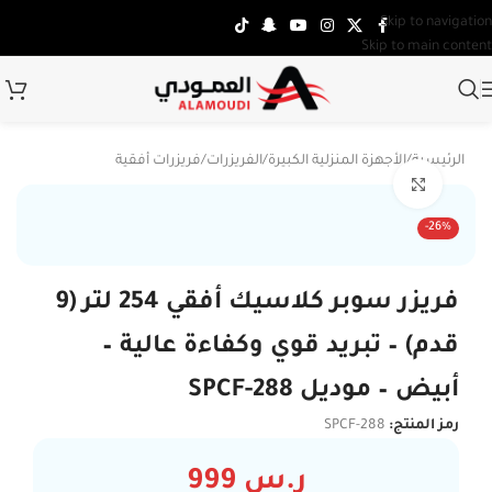
Skip to navigation
Skip to main content
الرئيسية
/
الأجهزة المنزلية الكبيرة
/
الفريزرات
/
فريزرات أفقية
Click to enlarge
-26%
فريزر سوبر كلاسيك أفقي 254 لتر (9
قدم) – تبريد قوي وكفاءة عالية –
أبيض – موديل SPCF-288
رمز المنتج:
SPCF-288
ر.س
999