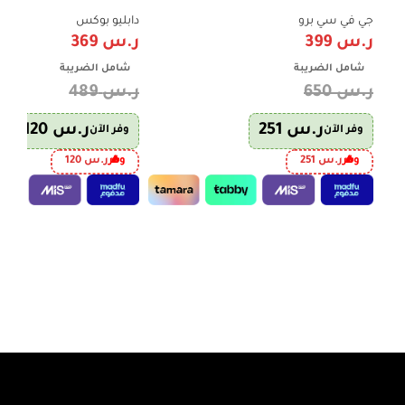
أحمر أنيق – سعة عملية – موديل GVRG-77
Twin Tub KW-5060
Red
جي في سي برو
دابليو بوكس
ر.س
399
ر.س
369
شامل الضريبة
شامل الضريبة
ر.س
650
ر.س
489
ر.س
251
ر.س
120
وفر الآن
وفر الآن
وفر
ر.س
251
وفر
ر.س
120
إضافة إلى السلة
إضافة إلى السلة