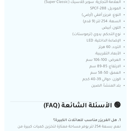
العلامة التجارية: سوبر كلاسيك (Super Classic)
الموديل: SPCF-288
النوع: فريزر أفقي (أرضي)
السعة: 254 لتر (9 قدم)
اللون: أبيض
نوع التحكم: يدوي (ترموستات)
الإضاءة الداخلية: LED
التردد: 60 هرتز
الأبعاد التقريبية:
العرض: 100–106 سم
الارتفاع: 85–89 سم
العمق: 50–58 سم
الوزن: حوالي 39–40 كجم
بلد المنشأ: الصين
🟢 الأسئلة الشائعة (FAQ)
1. هل الفريزر مناسب للعائلات الكبيرة؟
نعم، بسعة 254 لتر يوفر مساحة ممتازة لتخزين كميات كبيرة من