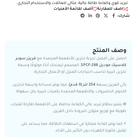
تبريد قوي وكفاءة طاقة عالية، مثالي للعائلات والاستخدام التجاري.
اضف للمقارنة
أضف لقائمة الأمنيات
شارك:
وصف المنتج
احصل على أفضل تجربة تخزين للأطعمة المجمدة مع
فريزر سوبر
كلاسيك موديل SPCF-288
، المصمم ليمنحك أداءً موثوقًا وسعة
تخزين كبيرة تناسب احتياجات المنزل أو الأعمال التجارية.
يأتي الفريزر بسعة
254 لتر (9 قدم)
، مما يوفر مساحة واسعة لتخزين
اللحوم، الخضروات، والأطعمة المجمدة بكميات كبيرة بكل سهولة.
❄️ يتميز بنظام تبريد عالي الكفاءة يحافظ على الأطعمة طازجة لفترات
طويلة مع توزيع متوازن للبرودة داخل الفريزر.
⚡ كما يوفر كفاءة ممتازة في استهلاك الطاقة، مما يساعد على
تقليل فاتورة الكهرباء دون التأثير على الأداء.