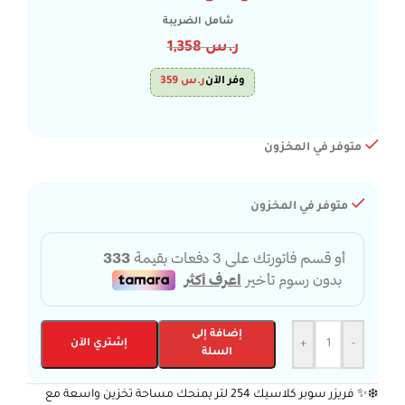
شامل الضريبة
ر.س
1,358
وفر الآن
ر.س
359
متوفر في المخزون
متوفر في المخزون
إضافة إلى
-
+
إشتري الآن
السلة
❄️✨ فريزر سوبر كلاسيك 254 لتر يمنحك مساحة تخزين واسعة مع