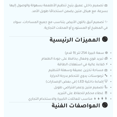
🧺 تصميم داخلي عميق يتيح تنظيم الأطعمة بسهولة والوصول إليها
بسرعة، مع هيكل متين يضمن استخدامًا طويل الأمد.
✨ تصميم أنيق باللون الأبيض يتناسب مع جميع المساحات، سواء
في المطبخ أو المستودع أو المحلات التجارية.
🟢 المميزات الرئيسية
❄️ سعة كبيرة 254 لتر (9 قدم)
🧊 تبريد قوي وفعال يحافظ على جودة الطعام
⚡ كفاءة عالية في استهلاك الطاقة
🧺 مساحة تخزين عميقة وسهلة التنظيم
🔧 ترموستات يدوي للتحكم بدرجة الحرارة
💡 إضاءة داخلية LED (في بعض الإصدارات)
🦾 تصميم متين وعمر افتراضي طويل
🚪 غطاء محكم للحفاظ على التبريد
👨‍👩‍👧‍👦 مناسب للعائلات الكبيرة والاستخدام التجاري
🟢 المواصفات الفنية