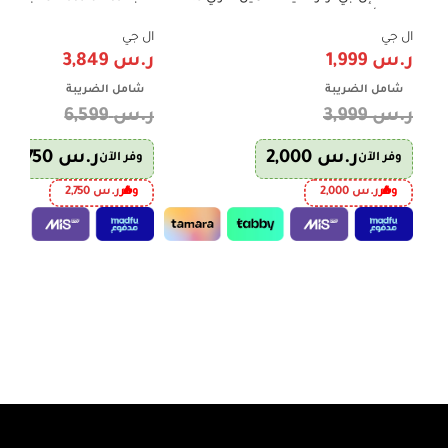
كجم – أبيض – Smart Inverter – موديل
إنفرتر – فضي | موديل LT19CBBSIN
WTV11BNW
ال جي
ال جي
ر.س
1,999
ر.س
3,849
شامل الضريبة
شامل الضريبة
ر.س
3,999
ر.س
6,599
ر.س
2,000
ر.س
2,750
وفر الآن
وفر الآن
وفر
ر.س
2,000
وفر
ر.س
2,750
إضافة إلى السلة
إضافة إلى السلة