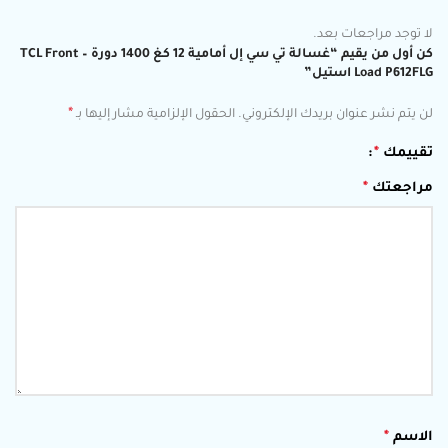
لا توجد مراجعات بعد.
كن أول من يقيم “غسالة تي سي إل أمامية 12 كغ 1400 دورة – TCL Front
Load P612FLG استيل”
*
لن يتم نشر عنوان بريدك الإلكتروني.
الحقول الإلزامية مشار إليها بـ
تقييمك
*
مراجعتك
*
الاسم
*