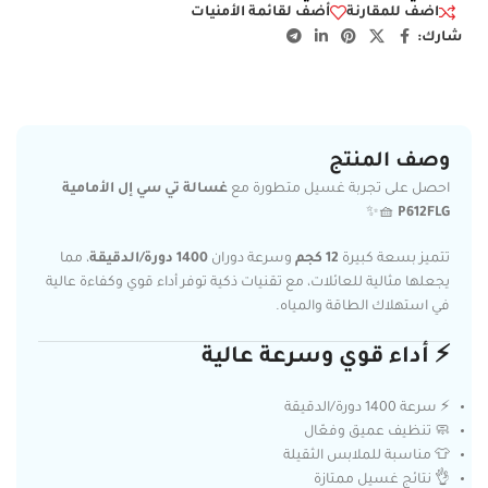
اضف للمقارنة
أضف لقائمة الأمنيات
شارك:
وصف المنتج
احصل على تجربة غسيل متطورة مع
غسالة تي سي إل الأمامية
🧺✨
P612FLG
تتميز بسعة كبيرة
12 كجم
وسرعة دوران
1400 دورة/الدقيقة
، مما
يجعلها مثالية للعائلات، مع تقنيات ذكية توفر أداء قوي وكفاءة عالية
في استهلاك الطاقة والمياه.
⚡ أداء قوي وسرعة عالية
⚡ سرعة 1400 دورة/الدقيقة
🧼 تنظيف عميق وفعّال
👕 مناسبة للملابس الثقيلة
👌 نتائج غسيل ممتازة