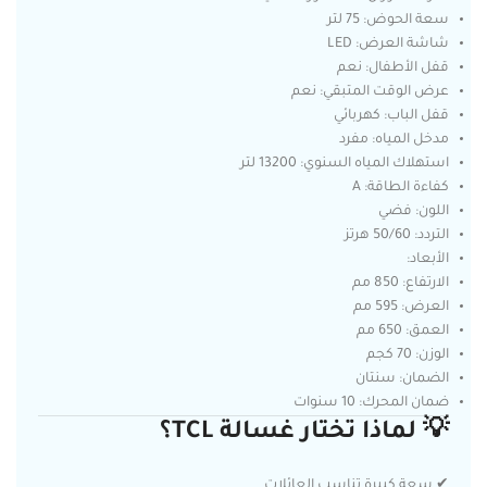
سعة الحوض: 75 لتر
شاشة العرض: LED
قفل الأطفال: نعم
عرض الوقت المتبقي: نعم
قفل الباب: كهربائي
مدخل المياه: مفرد
استهلاك المياه السنوي: 13200 لتر
كفاءة الطاقة: A
اللون: فضي
التردد: 50/60 هرتز
الأبعاد:
الارتفاع: 850 مم
العرض: 595 مم
العمق: 650 مم
الوزن: 70 كجم
الضمان: سنتان
ضمان المحرك: 10 سنوات
💡 لماذا تختار غسالة TCL؟
✔ سعة كبيرة تناسب العائلات