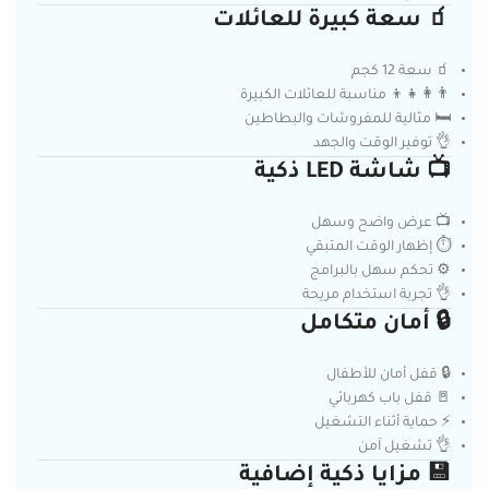
🧃 سعة كبيرة للعائلات
🧃 سعة 12 كجم
👨‍👩‍👧‍👦 مناسبة للعائلات الكبيرة
🛏️ مثالية للمفروشات والبطاطين
👌 توفير الوقت والجهد
📺 شاشة LED ذكية
📺 عرض واضح وسهل
⏱️ إظهار الوقت المتبقي
⚙️ تحكم سهل بالبرامج
👌 تجربة استخدام مريحة
🔒 أمان متكامل
🔒 قفل أمان للأطفال
🚪 قفل باب كهربائي
⚡ حماية أثناء التشغيل
👌 تشغيل آمن
💾 مزايا ذكية إضافية