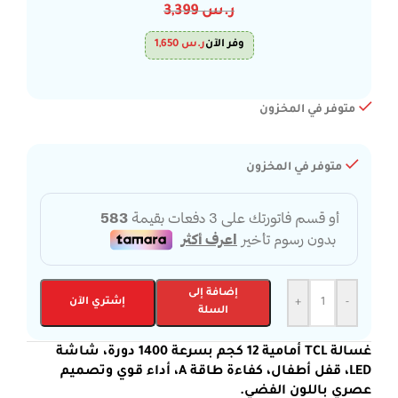
ر.س
3,399
وفر الآن
ر.س
1,650
متوفر في المخزون
متوفر في المخزون
إضافة إلى
-
+
إشتري الآن
السلة
غسالة TCL أمامية 12 كجم بسرعة 1400 دورة، شاشة
LED، قفل أطفال، كفاءة طاقة A، أداء قوي وتصميم
عصري باللون الفضي.