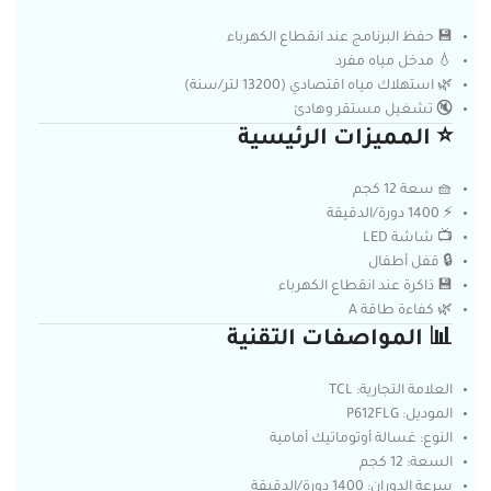
💾 حفظ البرنامج عند انقطاع الكهرباء
💧 مدخل مياه مفرد
🌿 استهلاك مياه اقتصادي (13200 لتر/سنة)
🔇 تشغيل مستقر وهادئ
⭐ المميزات الرئيسية
🧺 سعة 12 كجم
⚡ 1400 دورة/الدقيقة
📺 شاشة LED
🔒 قفل أطفال
💾 ذاكرة عند انقطاع الكهرباء
🌿 كفاءة طاقة A
📊 المواصفات التقنية
العلامة التجارية: TCL
الموديل: P612FLG
النوع: غسالة أوتوماتيك أمامية
السعة: 12 كجم
سرعة الدوران: 1400 دورة/الدقيقة