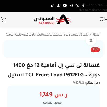
Skip to navigation
Skip to main content
جهزة المنزلية الكبيرة
/
الغسالات والمجففات
/
غسالات اوتوماتيك
/
فتحة امامية
Click to enlarge
-49%
غسالة تي سي إل أمامية 12 كغ 1400
دورة – TCL Front Load P612FLG استيل
رمز المنتج:
P612FLG
ر.س
1,749
شامل الضريبة