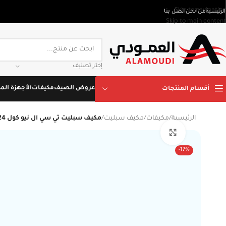
Skip to navigation
الرئيسية
من نحن
اتصل بنا
Skip to main content
إختر تصنيف
عروض الصيف
مكيفات
الأجهزة المن
أقسام المنتجات
الرئيسية
/
مكيفات
/
مكيف سبليت
/
مكيف سبليت تي سي ال نيو كول 24 بارد , تنظيف ذاتي , ريش ذهبية , تربو , انفرتر موفر للطاقة ,تبريد فعلي 22500 وحدة TAC-24CSU/TNI2
Click to enlarge
-17%