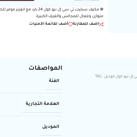
❄️ مكيف سبليت تي سي إل نيو كول 
متوازن وفعال للمجالس والغرف الكبيرة.
اضف للمقارنة
أضف لقائمة الأمنيات
المواصفات
لو تدور على مكيف يجمع بين التوفير والقوة 🔥❄️، مكيف سبليت تي سي إل نيو كول موديل TAC-
الفئة
العلامة التجارية
الموديل