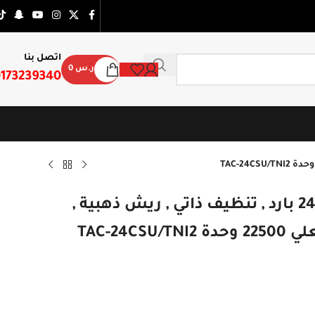
اتصل بنا
ر.س
0
173239340
مكيف سبليت تي سي ال نيو كول 24 بارد , تنظيف ذاتي , ريش ذهبية ,
TAC-24