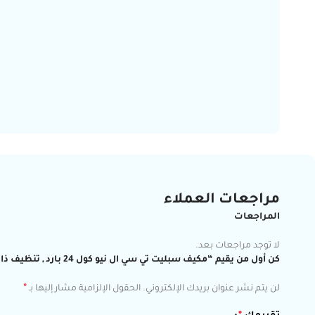
مراجعات العملاء
المراجعات
لا توجد مراجعات بعد.
كن أول من يقيم “مكيف سبليت تي سي ال نيو كول 24 بارد , تنظيف ذاتي , ريش ذهبية , تربو , انفرتر موفر للطاقة ,تبريد فعلي 22500 وحدة TAC-24CSU/TNI2”
*
لن يتم نشر عنوان بريدك الإلكتروني.
الحقول الإلزامية مشار إليها بـ