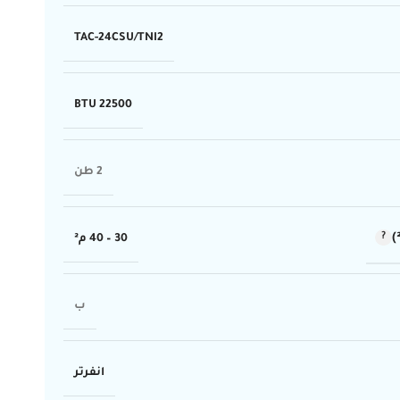
TAC-24CSU/TNI2
22500 BTU
2 طن
30 – 40 م²
ب
انفرتر