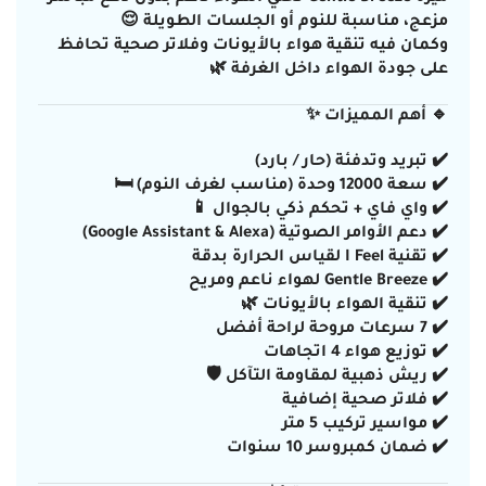
مزعج، مناسبة للنوم أو الجلسات الطويلة 😌
وكمان فيه
تنقية هواء بالأيونات
وفلاتر صحية تحافظ
على جودة الهواء داخل الغرفة 🌿
🔹 أهم المميزات ✨
✔️ تبريد وتدفئة (حار / بارد)
✔️ سعة 12000 وحدة (مناسب لغرف النوم) 🛏️
✔️ واي فاي + تحكم ذكي بالجوال 📱
✔️ دعم الأوامر الصوتية (Google Assistant & Alexa)
✔️ تقنية I Feel لقياس الحرارة بدقة
✔️ Gentle Breeze لهواء ناعم ومريح
✔️ تنقية الهواء بالأيونات 🌿
✔️ 7 سرعات مروحة لراحة أفضل
✔️ توزيع هواء 4 اتجاهات
✔️ ريش ذهبية لمقاومة التآكل 🛡️
✔️ فلاتر صحية إضافية
✔️ مواسير تركيب 5 متر
✔️ ضمان كمبروسر 10 سنوات