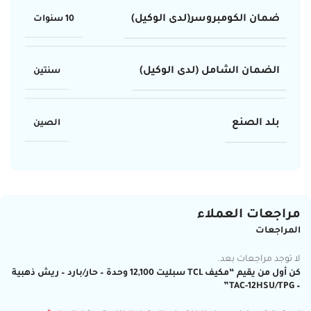
ضمان الكومبروسر(لدى الوكيل)
10 سنوات
الضمان الشامل (لدى الوكيل)
سنتين
بلد الصنع
الصين
مراجعات العملاء
المراجعات
لا توجد مراجعات بعد.
كن أول من يقيم “مكيف TCL سبليت 12,100 وحدة – حار/بارد – ريش ذهبية
– TAC-12HSU/TPG”