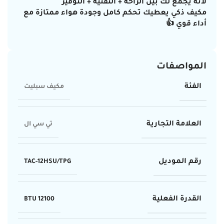
لأنه يجمع لك بين
الراحة + التقنية + التوفير
مكيف ذكي يعطيك تحكم كامل وجودة هواء ممتازة مع
أداء قوي 👍
المواصفات
الفئة
مكيف سبليت
العلامة التجارية
تي سي ال
رقم الموديل
TAC-12HSU/TPG
القدرة الفعلية
12100 BTU