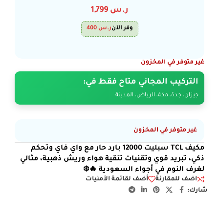
ر.س
1,799
وفر الآن
ر.س
400
غير متوفر في المخزون
التركيب المجاني متاح فقط في:
جيزان، جدة، مكة، الرياض، المدينة
غير متوفر في المخزون
مكيف TCL سبليت 12000 بارد حار مع واي فاي وتحكم
ذكي، تبريد قوي وتقنيات تنقية هواء وريش ذهبية، مثالي
لغرف النوم في أجواء السعودية 🔥❄️
اضف للمقارنة
أضف لقائمة الأمنيات
شارك: