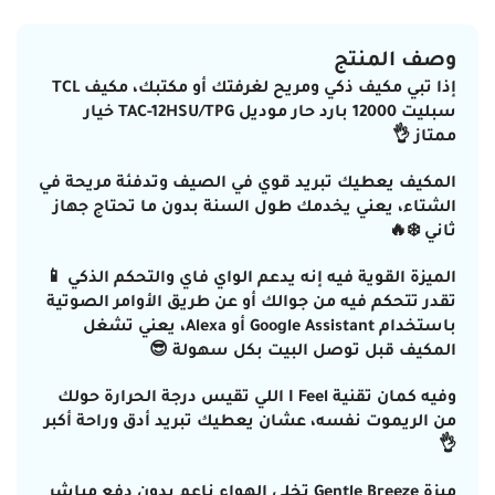
وصف المنتج
إذا تبي مكيف ذكي ومريح لغرفتك أو مكتبك، مكيف TCL
سبليت 12000 بارد حار موديل TAC-12HSU/TPG خيار
ممتاز 👌
المكيف يعطيك تبريد قوي في الصيف وتدفئة مريحة في
الشتاء، يعني يخدمك طول السنة بدون ما تحتاج جهاز
ثاني ❄️🔥
الميزة القوية فيه إنه
يدعم الواي فاي والتحكم الذكي
📱
تقدر تتحكم فيه من جوالك أو عن طريق الأوامر الصوتية
باستخدام Google Assistant أو Alexa، يعني تشغل
المكيف قبل توصل البيت بكل سهولة 😎
وفيه كمان
تقنية I Feel
اللي تقيس درجة الحرارة حولك
من الريموت نفسه، عشان يعطيك تبريد أدق وراحة أكبر
👌
ميزة
Gentle Breeze
تخلي الهواء ناعم بدون دفع مباشر