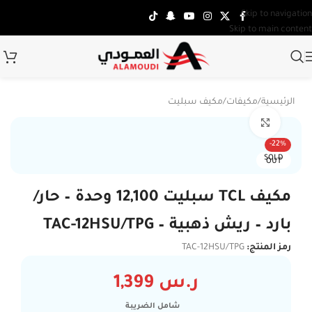
Skip to navigation
Skip to main content
الرئيسية
/
مكيفات
/
مكيف سبليت
Click to enlarge
تركي
-22%
SOLD
OUT
مكيف TCL سبليت 12,100 وحدة – حار/
بارد – ريش ذهبية – TAC-12HSU/TPG
رمز المنتج:
TAC-12HSU/TPG
ر.س
1,399
شامل الضريبة