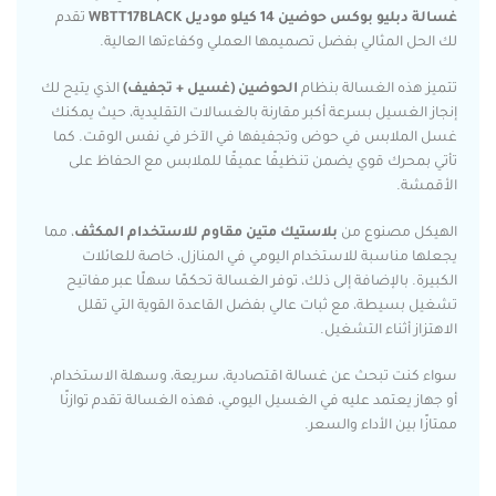
غسالة دبليو بوكس حوضين 14 كيلو موديل WBTT17BLACK
تقدم
لك الحل المثالي بفضل تصميمها العملي وكفاءتها العالية.
تتميز هذه الغسالة بنظام
الحوضين (غسيل + تجفيف)
الذي يتيح لك
إنجاز الغسيل بسرعة أكبر مقارنة بالغسالات التقليدية، حيث يمكنك
غسل الملابس في حوض وتجفيفها في الآخر في نفس الوقت. كما
تأتي بمحرك قوي يضمن تنظيفًا عميقًا للملابس مع الحفاظ على
الأقمشة.
الهيكل مصنوع من
بلاستيك متين مقاوم للاستخدام المكثف
، مما
يجعلها مناسبة للاستخدام اليومي في المنازل، خاصة للعائلات
الكبيرة. بالإضافة إلى ذلك، توفر الغسالة تحكمًا سهلًا عبر مفاتيح
تشغيل بسيطة، مع ثبات عالي بفضل القاعدة القوية التي تقلل
الاهتزاز أثناء التشغيل.
سواء كنت تبحث عن غسالة اقتصادية، سريعة، وسهلة الاستخدام،
أو جهاز يعتمد عليه في الغسيل اليومي، فهذه الغسالة تقدم توازنًا
ممتازًا بين الأداء والسعر.