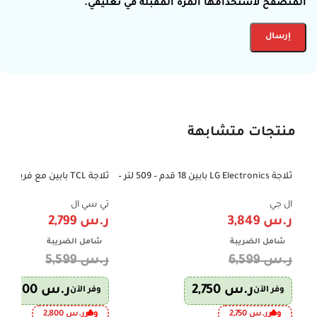
المتصفح لاستخدامها المرة المقبلة في تعليقي.
منتجات متشابهة
ثلاجة LG Electronics بابين 18 قدم – 509 لتر –
-50%
-42%
إنفرتر – فضي | موديل LT19CBBSIN
606 لتر – إنفرتر – فضي – P787TMX
ال جي
تي سي ال
ر.س
3,849
ر.س
2,799
شامل الضريبة
شامل الضريبة
ر.س
6,599
ر.س
5,599
ر.س
2,750
ر.س
2,800
وفر الآن
وفر الآن
وفر
ر.س
2,750
وفر
ر.س
2,800