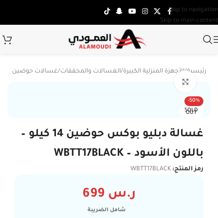
Skip to navigation
Skip to main content
الرئيسية
/
الأجهزة المنزلية الكبيرة
/
الغسالات والمجففات
/
غسالات حوضين
Click to enlarge
-50%
SOLD
OUT
غسالة دبليو بوكس حوضين 14 كيلو –
باللون الأسود – WBTT17BLACK
رمز المنتج:
WBTT17BLACK
ر.س
699
شامل الضريبة