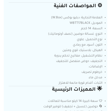
⚙️ المواصفات الفنية
العلامة التجارية: دبليو بوكس (W.Box)
الموديل: WBTT17BLACK
السعة: 14 كجم
النوع: غسالة حوضين (نصف أوتوماتيك)
نوع التحميل: علوي
اللون: أسود مع رمادي
الهيكل: بلاستيك قوي ومتين
نظام التشغيل: مفاتيح تحكم يدوية
التجفيف: حوض منفصل للتجفيف
الإضافات:
خرطوم تصريف
مدخل ماء
الثبات: أقدام قوية مانعة للاهتزاز
🌟 المميزات الرئيسية
👕 سعة كبيرة 14 كيلو مناسبة للعائلات
🔄 حوضين (غسيل + تجفيف) لتوفير الوقت