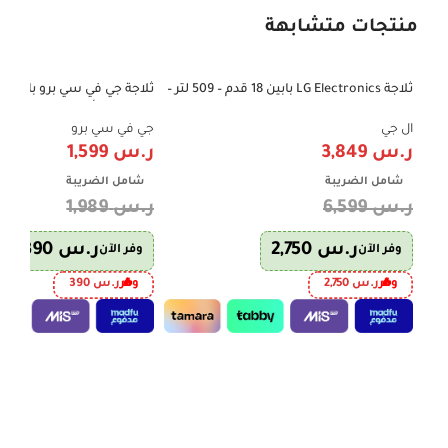
منتجات متشابهة
ثلاجة LG Electronics بابين 18 قدم – 509 لتر –
-20%
-42%
إنفرتر – فضي | موديل LT19CBBSIN
قدم – لون أبيض | GVRF-750W
ال جي
جي في سي برو
ر.س
3,849
ر.س
1,599
شامل الضريبة
شامل الضريبة
ر.س
6,599
ر.س
1,989
ر.س
2,750
ر.س
390
وفر الآن
وفر الآن
وفر
ر.س
2,750
وفر
ر.س
390
إضافة إلى السلة
إضافة إلى السلة