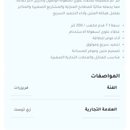
لتر. تم تصميمه بغطاء علوي لسهولة الوصول وتخزين أكثر كفاءة،
مما يجعله مثاليًا للمطابخ المنزلية والمشاريع الصغيرة والمتاجر
بفضل هيكله المتين وأداء التجميد السريع.
سعة 7.1 قدم مكعب / 200 لتر
غطاء علوي لسهولة الاستخدام
أداء موفر للطاقة
تجميد سريع وموثوق
تصميم متين وموفر للمساحة
مناسب للمنازل والمحلات التجارية الصغيرة
المواصفات
الفئة
فريزرات
العلامة التجارية
زي ترست