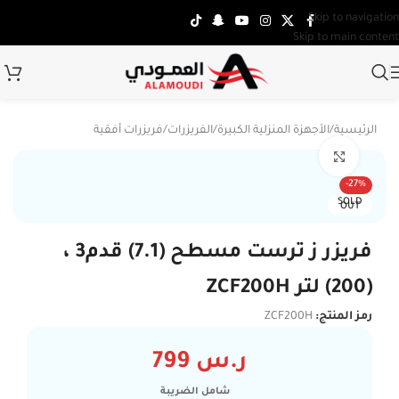
Skip to navigation
Skip to main content
الرئيسية
/
الأجهزة المنزلية الكبيرة
/
الفريزرات
/
فريزرات أفقية
Click to enlarge
توصي
-27%
SOLD
OUT
فريزر ز ترست مسطح (7.1) قدم3 ،
(200) لتر ZCF200H
رمز المنتج:
ZCF200H
ر.س
799
شامل الضريبة