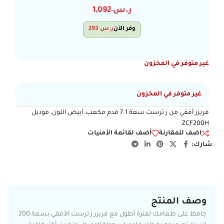
ر.س
1,092
وفر الآن
ر.س
293
غير متوفر في المخزون
غير متوفر في المخزون
فريزر أفقي من ز ترست سعة 7.1 قدم مكعب، أبيض اللون، موديل
ZCF200H
اضف للمقارنة
أضف لقائمة الأمنيات
شارك:
وصف المنتج
حافظ على طعامك لفترة أطول مع فريزر ز ترست الأفقي بسعة 200