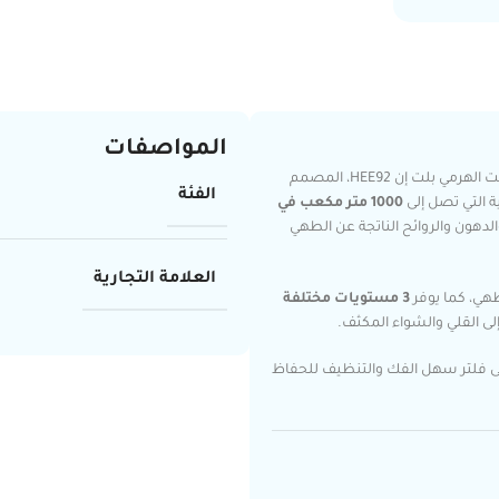
المواصفات
🌬️✨ حافظ على مطبخك خالياً من الروائح والدخان مع شفاط زي ترست الهرمي بلت إن HEE92، المصمم
الفئة
 التي تصل إلى
1000 متر مكعب في
لدهون والروائح الناتجة عن الطهي
العلامة التجارية
ي، كما يوفر
3 مستويات مختلفة
ى القلي والشواء المكثف.
 إلى فلتر سهل الفك والتنظيف للحفاظ