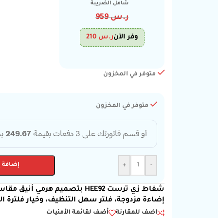
شامل الضريبة
ر.س
959
وفر الآن
ر.س
210
متوفر في المخزون
متوفر في المخزون
-
+
إضافة إ
إضاءة مزدوجة، فلتر سهل التنظيف، وخيار فلترة اله
اضف للمقارنة
أضف لقائمة الأمنيات