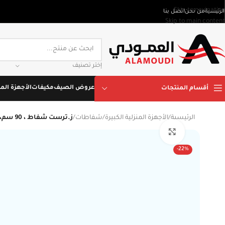
Skip to navigation
الرئيسية
من نحن
اتصل بنا
Skip to main content
إختر تصنيف
عروض الصيف
مكيفات
الأجهزة المن
أقسام المنتجات
الرئيسية
/
الأجهزة المنزلية الكبيرة
/
شفاطات
/
ز.ترست شفاط ، 90 سم، قوة الشفط 1000م3/ساعة، زجاجي – أستيل، HEE92
Click to enlarge
-22%