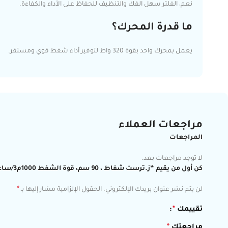
نعم، الفلتر سهل الفك والتنظيف للحفاظ على الأداء والكفاءة.
ما قدرة المحرك؟
يعمل بمحرك واحد بقوة 320 واط لتوفير أداء شفط قوي ومستقر.
مراجعات العملاء
المراجعات
لا توجد مراجعات بعد.
كن أول من يقيم “ز.ترست شفاط ، 90 سم، قوة الشفط 1000م3/ساعة، زجاجي – أستيل، HEE92”
*
لن يتم نشر عنوان بريدك الإلكتروني.
الحقول الإلزامية مشار إليها بـ
تقييمك
*
مراجعتك
*