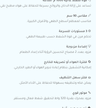
💨
قوة شفط عالية 1000 م³/ساعة
تساعد على إزالة الدخان والروائح بسرعة للحفاظ على هواء مطبخ نقي.
📏
مقاس 90 سم
مناسب لمعظم أسطح الطهي والأفران الكبيرة.
⚙️
3 مستويات للسرعة
تحكم مرن في قوة الشفط حسب طبيعة الطهي.
💡
إضاءة مزدوجة
مزود بعدد 2 مصباح لتحسين الرؤية أثناء إعداد الطعام.
🔄
فلترة الهواء أو تصريفه للخارج
إمكانية التشغيل بنظام إعادة تدوير الهواء أو الطرد الخارجي.
🧽
فلتر سهل التنظيف
يمكن فكه وتنظيفه بسهولة للحفاظ على الأداء الأمثل.
🔧
موتور قوي
مزود بمحرك بقدرة 320 واط لتحقيق شفط فعال ومستقر.