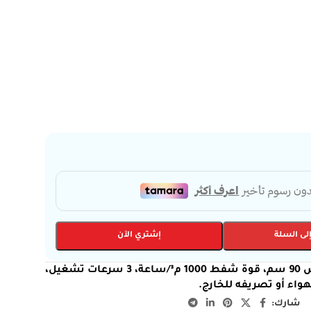
لى السلة
إشتري الآن
شفاط زي ترست HEE92 بتصميم هرمي أنيق مقاس 90 سم، قوة شفط 1000 م³/ساعة، 3 سرعات تشغيل،
واء أو تصريفه للخارج.
شارك: