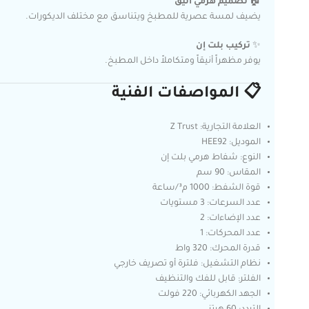
🏠
تصميم هرمي أنيق
يضيف لمسة عصرية للمطبخ ويتناسق مع مختلف الديكورات.
✨
تركيب بلت إن
يوفر مظهراً أنيقاً ومتكاملاً داخل المطبخ.
📋 المواصفات الفنية
العلامة التجارية: Z Trust
الموديل: HEE92
النوع: شفاط هرمي بلت إن
المقاس: 90 سم
قوة الشفط: 1000 م³/ساعة
عدد السرعات: 3 مستويات
عدد الإضاءات: 2
عدد المحركات: 1
قدرة المحرك: 320 واط
نظام التشغيل: فلترة أو تصريف خارجي
الفلتر: قابل للفك والتنظيف
الجهد الكهربائي: 220 فولت