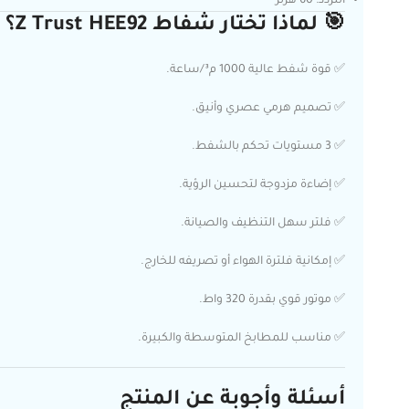
التردد: 60 هرتز
🎯 لماذا تختار شفاط Z Trust HEE92؟
✅ قوة شفط عالية 1000 م³/ساعة.
✅ تصميم هرمي عصري وأنيق.
✅ 3 مستويات تحكم بالشفط.
✅ إضاءة مزدوجة لتحسين الرؤية.
✅ فلتر سهل التنظيف والصيانة.
✅ إمكانية فلترة الهواء أو تصريفه للخارج.
✅ موتور قوي بقدرة 320 واط.
✅ مناسب للمطابخ المتوسطة والكبيرة.
أسئلة وأجوبة عن المنتج