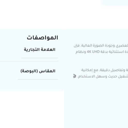
المواصفات
لعصري وجودة الصورة العالية، فإن
العلامة التجارية
شاشات نادكو NC-55T 4K A13 مقاس 55 بوصة توفر لك تجربة مشاهدة استثنائية بدقة 4K UHD ونظام
 وتفاصيل دقيقة، مع إمكانية
المقاس (البوصة)
 تشغيل حديث وسهل الاستخدام. 🎬