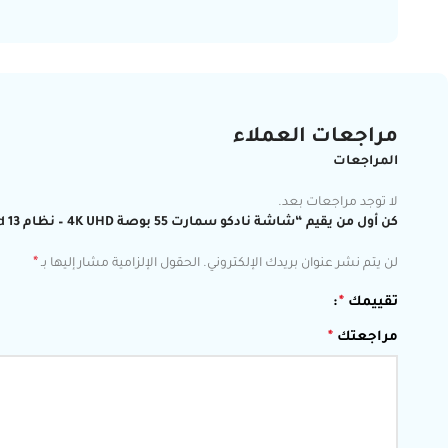
مراجعات العملاء
المراجعات
لا توجد مراجعات بعد.
كن أول من يقيم “شاشة نادكو سمارت 55 بوصة 4K UHD – نظام Android 13 – موديل NC-55T 4K A13”
*
لن يتم نشر عنوان بريدك الإلكتروني.
الحقول الإلزامية مشار إليها بـ
تقييمك
*
مراجعتك
*