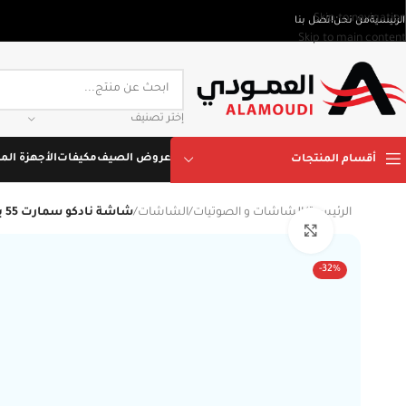
Skip to navigation
الرئيسية
من نحن
اتصل بنا
Skip to main content
إختر تصنيف
عروض الصيف
مكيفات
الأجهزة المن
أقسام المنتجات
الرئيسية
/
الشاشات و الصوتيات
/
الشاشات
/
شاشة نادكو سمارت 55 بوصة 4K UHD – نظام Android 13 – موديل NC-55T 4K A13
Click to enlarge
-32%