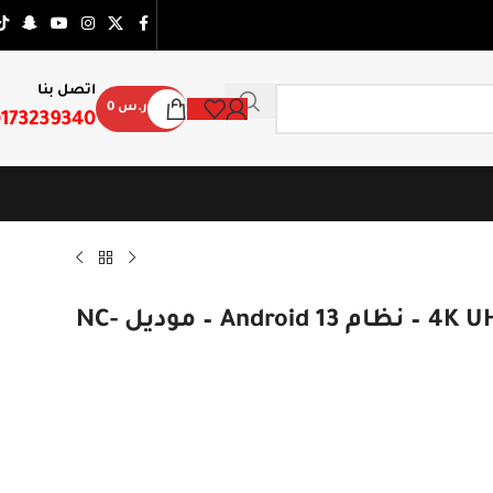
اتصل بنا
ر.س
0
173239340
شاشة نادكو سمارت 55 بوصة 4K UHD – نظام Android 13 – موديل NC-