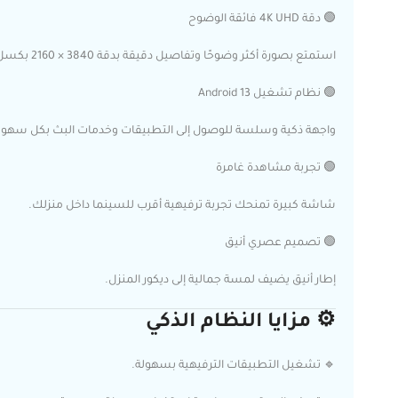
🟢 دقة 4K UHD فائقة الوضوح
استمتع بصورة أكثر وضوحًا وتفاصيل دقيقة بدقة 3840 × 2160 بكسل.
🟢 نظام تشغيل Android 13
واجهة ذكية وسلسة للوصول إلى التطبيقات وخدمات البث بكل سهول
🟢 تجربة مشاهدة غامرة
شاشة كبيرة تمنحك تجربة ترفيهية أقرب للسينما داخل منزلك.
🟢 تصميم عصري أنيق
إطار أنيق يضيف لمسة جمالية إلى ديكور المنزل.
⚙️ مزايا النظام الذكي
🔹 تشغيل التطبيقات الترفيهية بسهولة.