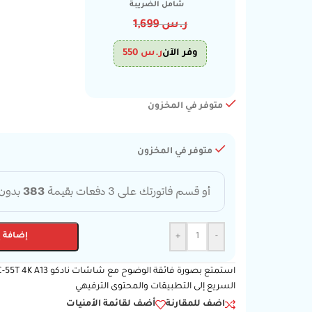
شامل الضريبة
ر.س
1,699
وفر الآن
ر.س
550
متوفر في المخزون
متوفر في المخزون
-
+
إضافة إ
السريع إلى التطبيقات والمحتوى الترفيهي
اضف للمقارنة
أضف لقائمة الأمنيات