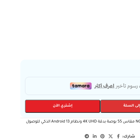
لى السلة
إشتري الآن
استمتع بصورة فائقة الوضوح مع شاشات نادكو NC-55T 4K A13 مقاس 55 بوصة بدقة 4K UHD ونظام Android 13 الذكي للوصول
شارك: