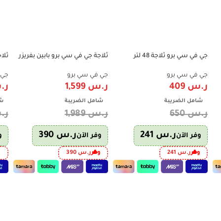
جي في سي برو ثلاجة 48 لتر
ثلاجة جي في سي برو بابين بفريزر
ثلا
9%
-20%
-37%
,1.7قدم- GVRG-77 Green
علوي 15 قدم – لون أبيض | GVRF-
– ت
750W
موديل ed
جي في سي برو
جي في سي برو
جي 
ر.س
409
ر.س
1,599
ر.
شامل الضريبة
شامل الضريبة
شا
ر.س
650
ر.س
1,989
ر.
ر.س
241
ر.س
390
وفر الآن
وفر الآن
و
وفر
ر.س
241
وفر
ر.س
390
و