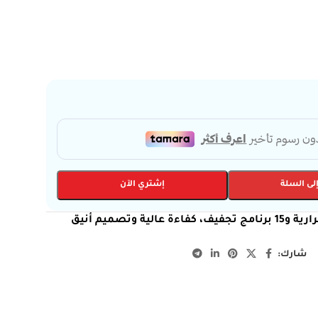
لى السلة
إشتري الآن
مجفف ملابس فيستل 10 كجم بتقنية المضخة الحرارية و15 برنامج تجفيف، كفاءة عالية وتصميم أنيق
شارك: