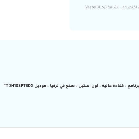
مجفف ملابس، نشافة فيستل، مجفف 10 كيلو، نشافة حرارية، مجفف اقتصادي، نشافة تركية، Vestel