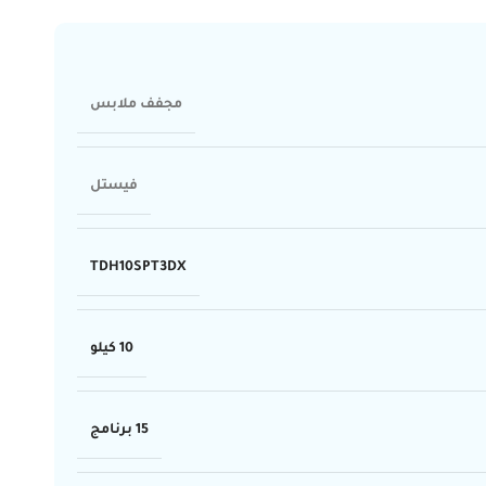
مجفف ملابس
فيستل
TDH10SPT3DX
10 كيلو
15 برنامج