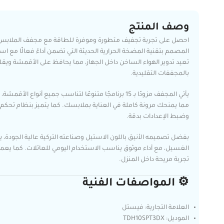
وصف المنتج
المصمم بتقنية المضخة الحرارية الحديثة التي تضمن أداءً فعالًا مع 
تعيد تدوير الهواء الساخن داخل الجهاز، مما يحافظ على الأقمشة ويق
بالمجففات التقليدية.
يأتي المجفف مزودًا بـ 15 برنامجًا متنوعًا لتناسب جميع أن
مما يمنحك مرونة كاملة في العناية بملابسك. كما يتميز بنظام تحكم إ
وضبط الإعدادات بدقة.
بفضل تصميمه الأنيق باللون الاستيل وصناعته التركية عالية الجودة،
الغسيل، مع أداء موثوق يناسب الاستخدام اليومي للعائلات. كما 
تجربة مريحة داخل المنزل.
⚙️ المواصفات الفنية
العلامة التجارية: فيستل
الموديل: TDH10SPT3DX