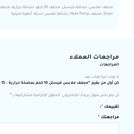
Dryer، مجفف Heat Pump، نشافة ملابس حديثة، أجهزة منزلية
مراجعات العملاء
المراجعات
لا توجد مراجعات بعد.
كن أول من يقيم “مجفف ملابس فيستل 10 كجم بمضخة حرارية – 15 برنامج – كفاءة عالية – لون استيل – صنع في تركيا – موديل TDH10SPT3DX”
*
لن يتم نشر عنوان بريدك الإلكتروني.
الحقول الإلزامية مشار إليها بـ
تقييمك
*
مراجعتك
*