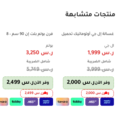
منتجات متشابهة
غسالة إل جي أوتوماتيك تحميل
فرن بولم بلت إن 90 سم – 8
-43%
-50%
علوي 11.5 كجم – أبيض – Smart
وظائف مع مروحة وشواية –
Inverter – موديل WTV11BNW
شاشة رقمية – ستيل فاخر –
ال جي
بولم
صناعة إيطالية – موديل B91-MIRR
ر.س
1,999
ر.س
3,250
شامل الضريبة
شامل الضريبة
ر.س
3,999
ر.س
5,749
ر.س
2,000
ر.س
2,499
وفر الآن
وفر الآن
وفر
ر.س
2,000
وفر
ر.س
2,499