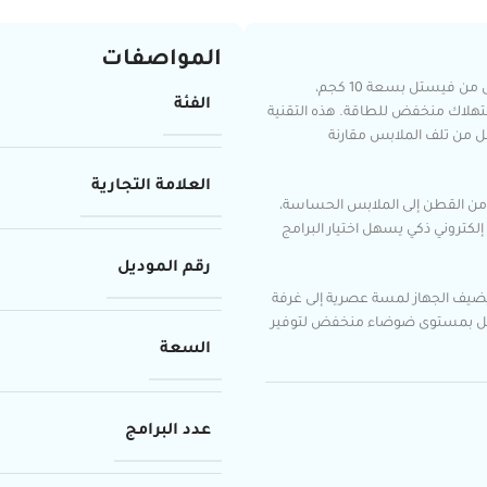
المواصفات
احصل على تجربة تجفيف متطورة وموفرة للطاقة مع مجفف الملابس من فيستل بسعة 10 كجم،
الفئة
استهلاك منخفض للطاقة. هذه التقنية
لل من تلف الملابس مقارنة
العلامة التجارية
واع الأقمشة، من القطن إلى الملابس الحساسة،
لكتروني ذكي يسهل اختيار البرامج
رقم الموديل
 يضيف الجهاز لمسة عصرية إلى غرفة
يعمل بمستوى ضوضاء منخفض لتوفير
السعة
عدد البرامج