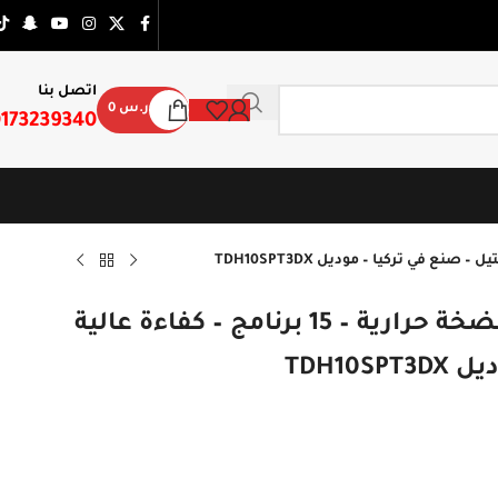
اتصل بنا
ر.س
0
173239340
مجفف ملابس فيستل 10 كجم بمضخة حرارية – 15 برنامج – كفاءة عالية
TDH10