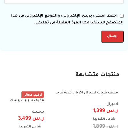
احفظ اسمي، بريدي الإلكتروني، والموقع الإلكتروني في هذا
المتصفح لاستخدامها المرة المقبلة في تعليقي.
منتجات متشابهة
مكيف شباك ادميرال 24 بارد,قدرة تبريد
-26%
تركيب مجاني
20100 وحده , ريش ذهبية, ADW24KCNP
مكيف سب
-39%
ادميرال
ر.س
1,399
هرتز BSACCA-FI30CB
بيسيك
ر.س
3,499
شامل الضريبة
ر.س
1,899
شامل الضريبة