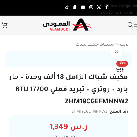
Skip to navigation
Skip to main content
الرئيسية
/
مكيفات
/
مكيف شباك
Click to enlarge
-33%
SOLD
OUT
مكيف شباك الزامل 18 ألف وحدة – حار
بارد – روتري – تبريد فعلي 17700 BTU
ZHM19CGEFMNNW2
رمز المنتج:
ZHM19CGEFMNNW2
ر.س
1,349