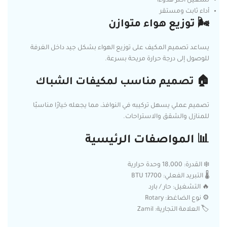
تشغيل أكثر هدوءًا
أداء ثابت ومستقر
🌬️ توزيع هواء متوازن
يساعد تصميم المكيف على توزيع الهواء بشكل جيد داخل الغرفة
للوصول إلى درجة حرارة مريحة بسرعة.
🏠 تصميم مناسب لمكيفات الشباك
تصميم عملي يسهل تركيبه في النوافذ، مما يجعله خيارًا مناسبًا
للمنازل والشقق والاستراحات.
📊 المواصفات الرئيسية
❄️ القدرة: 18,000 وحدة حرارية
🌡️ التبريد الفعلي: 17700 BTU
🔥 التشغيل: حار / بارد
⚙️ نوع الضاغط: Rotary
🏷️ العلامة التجارية: Zamil