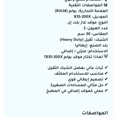
📊 المواصفات التقنية
العلامة التجارية: بولم (BULM)
الموديل: B35-200X
النوع: موقد غاز بلت إن
عدد العيون: 2
المقاس: 30 سم
الشبك: ثقيل (Heavy Duty)
بلد الصنع: إيطاليا
الاستخدام: منزلي / إضافي
💡 لماذا تختار موقد بولم B35-200X؟
✔ ثبات عالي بفضل الشبك الثقيل
✔ مناسب للاستخدام المكثف
✔ تصميم إيطالي قوي
✔ حل مثالي للمساحات الصغيرة
✔ عملي كموقد إضافي في المطبخ
المواصفات