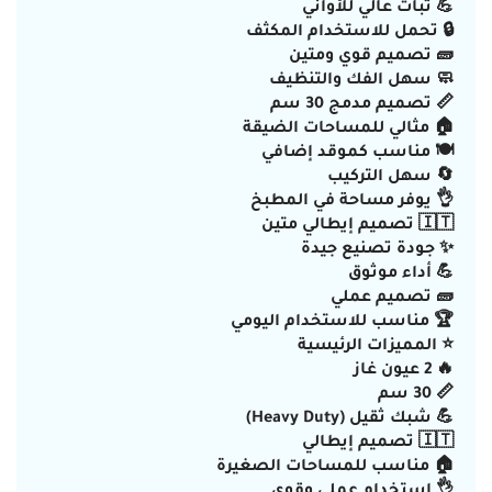
💪 ثبات عالي للأواني
🔒 تحمل للاستخدام المكثف
🧱 تصميم قوي ومتين
🧼 سهل الفك والتنظيف
📏 تصميم مدمج 30 سم
🏠 مثالي للمساحات الضيقة
🍽️ مناسب كموقد إضافي
🔄 سهل التركيب
👌 يوفر مساحة في المطبخ
🇮🇹 تصميم إيطالي متين
✨ جودة تصنيع جيدة
💪 أداء موثوق
🧱 تصميم عملي
🏆 مناسب للاستخدام اليومي
⭐ المميزات الرئيسية
🔥 2 عيون غاز
📏 30 سم
💪 شبك ثقيل (Heavy Duty)
🇮🇹 تصميم إيطالي
🏠 مناسب للمساحات الصغيرة
👌 استخدام عملي وقوي