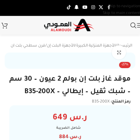
Skip to navigation
Skip to main content
الرئيسية
/
الأجهزة المنزلية الكبيرة
/
الأجهزة البلت إن
/
فرن سطحي بلت ان
Click to enlarge
-27%
موقد غاز بلت إن بولم 2 عيون – 30 سم
– شبك ثقيل – إيطالي – B35-200X
رمز المنتج:
B35-200X
ر.س
649
شامل الضريبة
ر.س
884