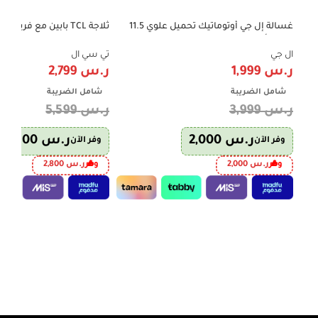
غسالة إل جي أوتوماتيك تحميل علوي 11.5
-50%
-50%
كجم – أبيض – Smart Inverter – موديل
606 لتر – إنفرتر – فضي – P787TMX
WTV11BNW
ال جي
تي سي ال
ر.س
1,999
ر.س
2,799
شامل الضريبة
شامل الضريبة
ر.س
3,999
ر.س
5,599
ر.س
2,000
ر.س
2,800
وفر الآن
وفر الآن
وفر
ر.س
2,000
وفر
ر.س
2,800
إضافة إلى السلة
إضافة إلى السلة