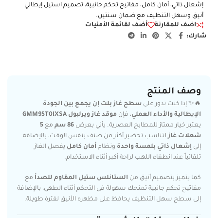
إشعال ذاتي، أمان كامل، مفاتيح تحكم جانبية، تصميم استيل إيطالي
أنيق وسهل التنظيف مع ضمان سنتين.
اضف للمقارنة
أضف لقائمة الأمنيات
شارك:
وصف المنتج
🔥✨ إذا كنت تدور على
سطح غاز بلت إن يجمع بين الجودة
الإيطالية والأداء العملي
، فإن
موقد غاز ويرلبول GMM95T0IXSA
يعتبر خيار ممتاز للمطابخ العصرية. يأتي بعرض
86 سم
مع
5
شعلات غاز
لتناسب تحضير أكثر من صنف بنفس الوقت، بالإضافة
إلى
إشعال ذاتي بلمسة واحدة
ونظام
أمان كامل
يفصل الغاز
تلقائياً عند انطفاء اللهب لراحة أكبر أثناء الاستخدام.
كما يتميز بتصميم أنيق من
الستانلس ستيل المقاوم للصدأ
مع
مفاتيح تحكم جانبية تمنحك سهولة في التحكم أثناء الطهي، بالإضافة
إلى سطح سهل التنظيف يحافظ على مظهره الأنيق لفترة طويلة.