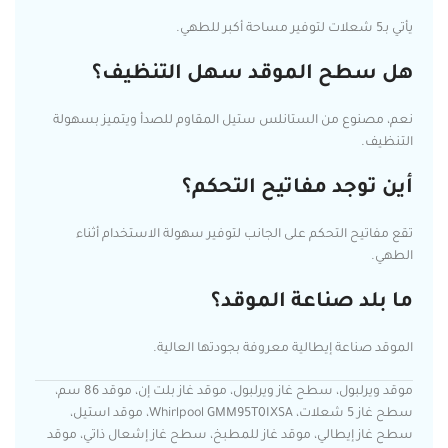
يأتي بـ5 شعلات لتوفير مساحة أكبر للطهي.
هل سطح الموقد سهل التنظيف؟
نعم، مصنوع من الستانلس ستيل المقاوم للصدأ ويتميز بسهولة
التنظيف.
أين توجد مفاتيح التحكم؟
تقع مفاتيح التحكم على الجانب لتوفير سهولة الاستخدام أثناء
الطهي.
ما بلد صناعة الموقد؟
الموقد صناعة إيطالية معروفة بجودتها العالية.
موقد ويرلبول، سطح غاز ويرلبول، موقد غاز بلت إن، موقد 86 سم،
سطح غاز 5 شعلات، Whirlpool GMM95T0IXSA، موقد استيل،
سطح غاز إيطالي، موقد غاز للمطبخ، سطح غاز إشعال ذاتي، موقد