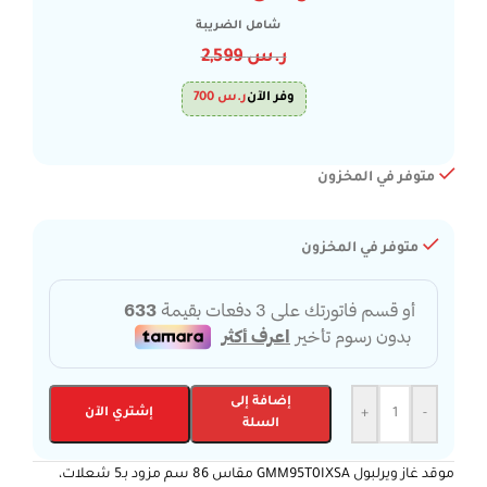
شامل الضريبة
ر.س
2,599
وفر الآن
ر.س
700
متوفر في المخزون
متوفر في المخزون
إضافة إلى
-
+
إشتري الآن
السلة
موقد غاز ويرلبول GMM95T0IXSA مقاس 86 سم مزود بـ5 شعلات،