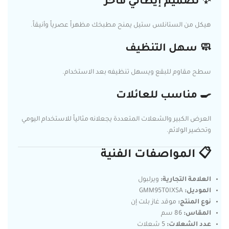
✨ تصميم إيطالي فاخر
هيكل من الستانلس ستيل يمنح مطبخك مظهراً عصرياً وأنيقاً.
🧼 سهل التنظيف
سطح مقاوم للبقع ويسهل تنظيفه بعد الاستخدام.
🍳 مناسب للعائلات
العرض الكبير والشعلات المتعددة يجعلانه مثالياً للاستخدام اليومي
وتحضير الولائم.
📋 المواصفات الفنية
العلامة التجارية:
ويرلبول
الموديل:
GMM95T0IXSA
نوع المنتج:
موقد غاز بلت إن
المقاس:
86 سم
عدد الشعلات:
5 شعلات