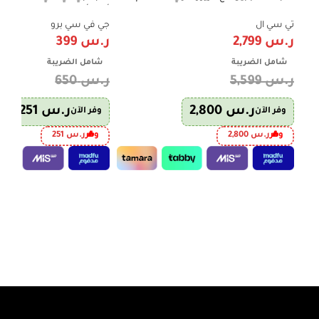
606 لتر – إنفرتر – فضي – P787TMX
Red
تي سي ال
جي في سي برو
ر.س
2,799
ر.س
399
شامل الضريبة
شامل الضريبة
ر.س
5,599
ر.س
650
ر.س
2,800
ر.س
251
وفر الآن
وفر الآن
وفر
ر.س
2,800
وفر
ر.س
251
إضافة إلى السلة
إضافة إلى السلة