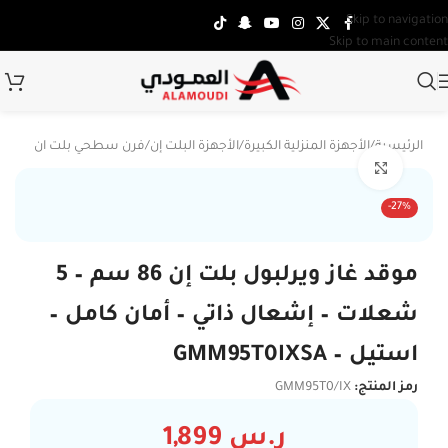
Skip to navigation
Skip to main content
الرئيسية
/
الأجهزة المنزلية الكبيرة
/
الأجهزة البلت إن
/
فرن سطحي بلت ان
Click to enlarge
-27%
موقد غاز ويرلبول بلت إن 86 سم – 5
شعلات – إشعال ذاتي – أمان كامل –
استيل – GMM95T0IXSA
رمز المنتج:
GMM95T0/IX
ر.س
1,899