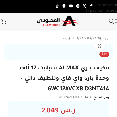
Skip to navigation
Skip to main content
الرئيسية
/
مكيفات
/
مكيف سبليت
Click to enlarge
تركي
-33%
مكيف جري AI-MAX سبليت 12 ألف
وحدة بارد واي فاي وتنظيف ذاتي –
GWC12AVCXB-D3NTA1A
رمز المنتج:
GWC12AVCXB-D3NTA1A
ر.س
2,049