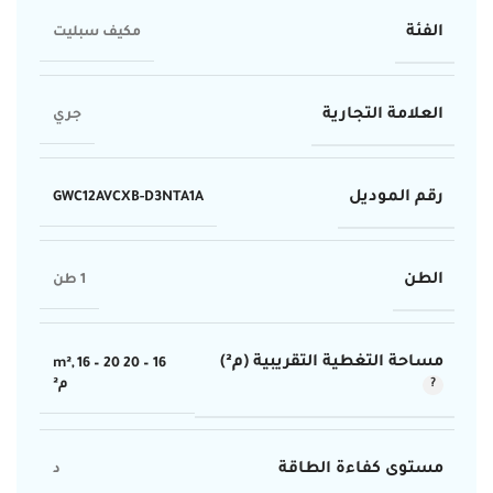
الفئة
مكيف سبليت
العلامة التجارية
جري
رقم الموديل
GWC12AVCXB-D3NTA1A
الطن
1 طن
مساحة التغطية التقريبية (م²)
,
16 – 20
16 – 20 m²
م²
مستوى كفاءة الطاقة
د