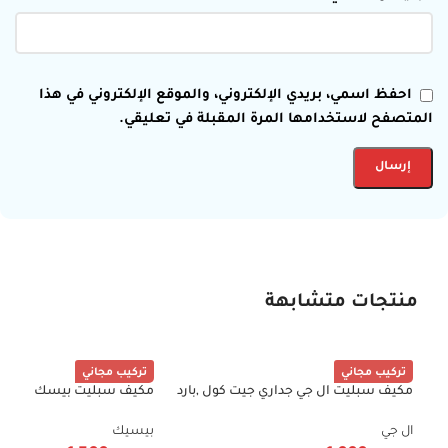
احفظ اسمي، بريدي الإلكتروني، والموقع الإلكتروني في هذا
المتصفح لاستخدامها المرة المقبلة في تعليقي.
منتجات متشابهة
تركيب مجاني
تركيب مجاني
مكيف سبليت ال جي جداري جيت كول ,بارد
مكيف سبلي
-40%
-38%
فقط قدرة 18400 وحدة , فلتر غبار مضاد
تنظيف ذا
للبكتيريا, توزيع الهواء 4 اتجاهات,تنظيف
50/60 هرتز BSACQ-FI12CB
ال جي
بيسيك