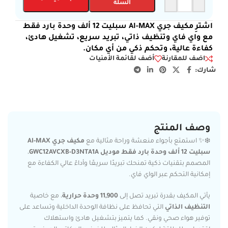
السلة
اشترِ مكيف جري AI-MAX سبليت 12 ألف وحدة بارد فقط
مع واي فاي وتنظيف ذاتي، تبريد سريع، تشغيل هادئ،
كفاءة عالية، وتحكم ذكي من أي مكان.
اضف للمقارنة
أضف لقائمة الأمنيات
شارك:
وصف المنتج
❄️✨ استمتع بأجواء منعشة وراحة مثالية مع
مكيف جري AI-MAX
سبليت 12 ألف وحدة بارد فقط موديل GWC12AVCXB-D3NTA1A
،
المصمم بتقنيات ذكية تمنحك تبريدًا سريعًا وأداءً عالي الكفاءة مع
إمكانية التحكم عبر الواي فاي.
يأتي المكيف بقدرة تبريد تصل إلى
11,900 وحدة حرارية
، مع خاصية
التنظيف الذاتي
التي تحافظ على نظافة الوحدة الداخلية وتساعد على
توفير هواء صحي ونقي. كما يتميز بتشغيل هادئ واستهلاك