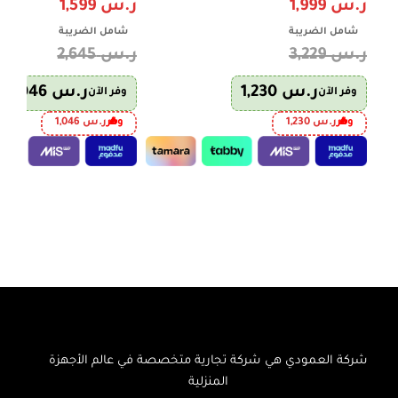
ذاتي, مؤقت 24 ساعة, ريش ذهبية
ر.س
1,999
ر.س
1,599
LO182C0.NK0
شامل الضريبة
شامل الضريبة
ر.س
3,229
ر.س
2,645
ر.س
1,230
ر.س
1,046
وفر الآن
وفر الآن
وفر
ر.س
1,230
وفر
ر.س
1,046
إضافة إلى السلة
إضافة إلى السلة
شركة العمودي هي شركة تجارية متخصصة في عالم الأجهزة
المنزلية