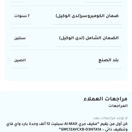
ضمان الكومبروسر(لدى الوكيل)
7 سنوات
الضمان الشامل (لدى الوكيل)
سنتين
بلد الصنع
الصين
مراجعات العملاء
المراجعات
لا توجد مراجعات بعد.
كن أول من يقيم “مكيف جري AI-MAX سبليت 12 ألف وحدة بارد واي فاي
وتنظيف ذاتي – GWC12AVCXB-D3NTA1A”