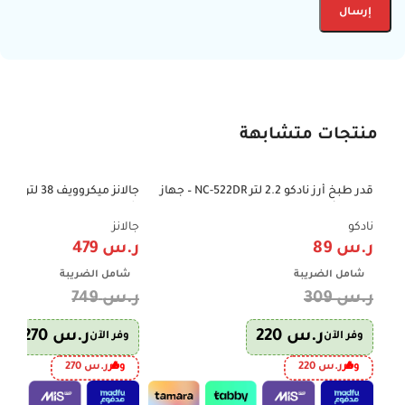
منتجات متشابهة
قدر طبخ أرز نادكو 2.2 لتر NC-522DR – جهاز
-36%
-71%
طهي الأرز وسلق الخضار
شواية – D100N38AL-G6
نادكو
جالانز
ر.س
89
ر.س
479
شامل الضريبة
شامل الضريبة
ر.س
309
ر.س
749
ر.س
220
ر.س
270
وفر الآن
وفر الآن
وفر
ر.س
220
وفر
ر.س
270