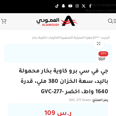
Skip to navigation
Skip to main content
الرئيسية
/
الأجهزة المنزلية الصغيرة
/
الكاويات
/
كاوية بخار
Click to enlarge
-22%
SOLD
OUT
جي في سي برو كاوية بخار محمولة
باليد، سعة الخزان 380 ملي، قدرة
1640 واط، اخضر -GVC-277
رمز المنتج:
GVC-277 Green
ر.س
109