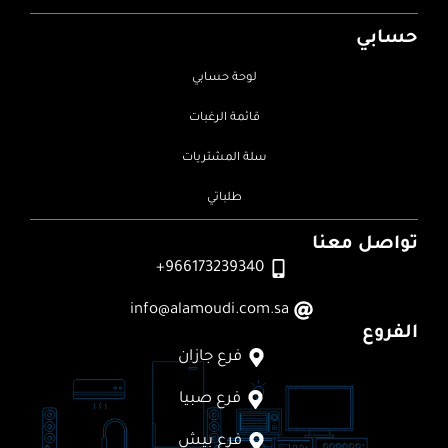
حسابي
لوحة حسابي
قائمة الرغبات
سلة المشتريات
طلباتي
تواصل معنا
966173239340+
info@alamoudi.com.sa
الفروع
فرع جازان
فرع صبيا
فرع بيش