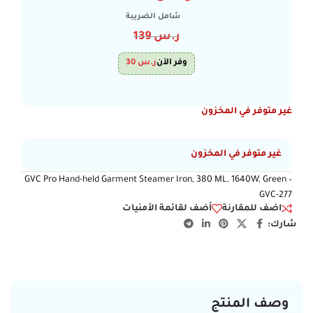
شامل الضريبة
ر.س
139
وفر الآن
ر.س
30
غير متوفر في المخزون
غير متوفر في المخزون
GVC Pro Hand-held Garment Steamer Iron, 380 ML, 1640W, Green –
GVC-277
اضف للمقارنة
أضف لقائمة الأمنيات
شارك:
وصف المنتج