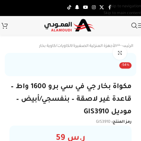
Skip to navigation
Skip to main content
الرئيسية
/
الأجهزة المنزلية الصغيرة
/
الكاويات
/
كاوية بخار
Click to enlarge
-54%
مكواة بخار جي في سي برو 1600 واط –
قاعدة غير لاصقة – بنفسجي/أبيض –
موديل GIS3910
رمز المنتج:
GIS3910
ر.س
59