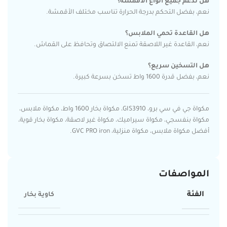
هل تدعم جميع أنواع الأقمشة؟
نعم، بفضل التحكم بدرجة الحرارة تناسب مختلف الأقمشة.
هل القاعدة تحمي الملابس؟
نعم، القاعدة غير اللاصقة تمنع الالتصاق وتحافظ على القماش.
هل التسخين سريع؟
نعم، بفضل قدرة 1600 واط تسخن بسرعة كبيرة.
مكواة جي في سي برو، GIS3910، مكواة بخار 1600 واط، مكواة ملابس،
مكواة بنفسجي، مكواة سيراميك، مكواة غير لاصقة، مكواة بخار قوية،
أفضل مكواة ملابس، مكواة منزلية، GVC PRO iron.
المواصفات
الفئة
كاوية بخار