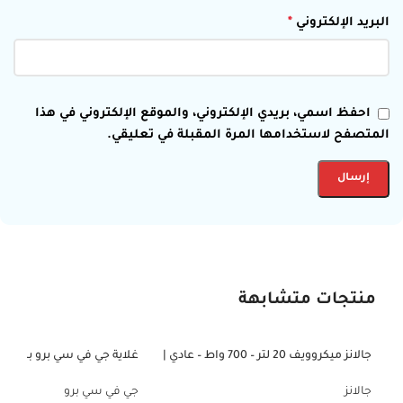
البريد الإلكتروني
*
احفظ اسمي، بريدي الإلكتروني، والموقع الإلكتروني في هذا
المتصفح لاستخدامها المرة المقبلة في تعليقي.
منتجات متشابهة
جالانز ميكروويف 20 لتر – 700 واط – عادي |
-29%
-42%
P70T20L-V2
تصميم عملي – استخدام يوم
GVCKT-3720H
جالانز
جي في سي برو