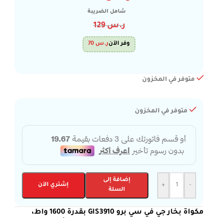
شامل الضريبة
ر.س
129
وفر الآن
ر.س
70
متوفر في المخزون
متوفر في المخزون
إضافة إلى
-
+
إشتري الآن
السلة
مكواة بخار جي في سي برو GIS3910 بقدرة 1600 واط،