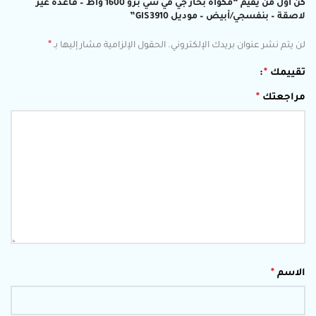
كن أول من يقيم “مكواة بخار جي في سي برو 1600 واط – قاعدة غير
لاصقة – بنفسجي/أبيض – موديل GIS3910”
*
لن يتم نشر عنوان بريدك الإلكتروني.
الحقول الإلزامية مشار إليها بـ
تقييمك
*
مراجعتك
*
الاسم
*