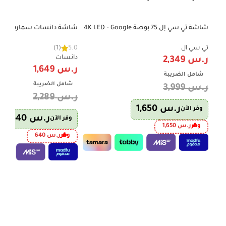
شاشة تي سي إل 75 بوصة 4K LED – Google
-28%
-41%
TV – 60Hz – تحكم صوتي – ضمان 3 سنوات
نظام Android 15 –
جداري – موديل DTD70BU/A15
تي سي ال
5.0
(1)
دانسات
ر.س
2,349
ر.س
1,649
شامل الضريبة
شامل الضريبة
ر.س
3,999
ر.س
2,289
ر.س
1,650
وفر الآن
ر.س
640
وفر الآن
وفر
ر.س
1,650
وفر
ر.س
640
إضافة إلى السلة
إضافة إلى السلة