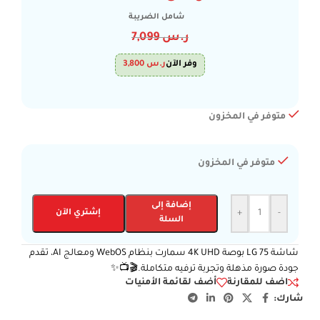
شامل الضريبة
ر.س
7,099
وفر الآن
ر.س
3,800
متوفر في المخزون
متوفر في المخزون
إضافة إلى
-
+
إشتري الآن
السلة
شاشة LG 75 بوصة 4K UHD سمارت بنظام WebOS ومعالج AI، تقدم
جودة صورة مذهلة وتجربة ترفيه متكاملة.🎬📺✨
اضف للمقارنة
أضف لقائمة الأمنيات
شارك: