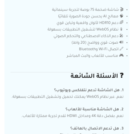
🎬 شاشة ضخمة 75 بوصة لتجربة سينمائية
🧠 معالج AI يحسن جودة الصورة تلقائيًا
🌈 دعم HDR10 لألوان واقعية وتباين قوي
📱 نظام WebOS لتشغيل التطبيقات بسهولة
🎤 دعم الذكاء الاصطناعي والتحكم الصوتي
🔊 صوت قوي وواضح (20 واط)
🔗 اتصال Wi-Fi وBluetooth
🎮 مناسب للألعاب والبث المباشر
❓ الأسئلة الشائعة
1. هل الشاشة تدعم نتفلكس ويوتيوب؟
نعم، عبر نظام WebOS يمكنك تحميل وتشغيل التطبيقات بسهولة.
2. هل الشاشة مناسبة للألعاب؟
نعم، بفضل دقة 4K ومداخل HDMI تقدم تجربة ممتازة للألعاب.
3. هل تدعم الاتصال بالهاتف؟