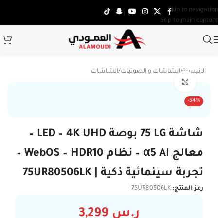
Skip to navigation
Skip to main content
الرئيسية
/
الشاشات و الصوتيات
/
الشاشات
Click to enlarge
-54%
شاشة LG ‏75 بوصة LED – 4K UHD –
معالج α5 AI – نظام WebOS – HDR10 –
تجربة سينمائية ذكية | 75UR80506LK
رمز المنتج:
75UR80506LK
ر.س
3,299