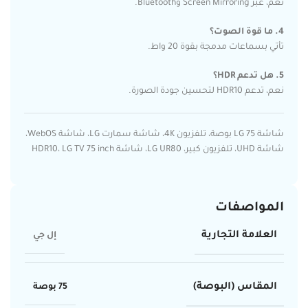
نعم، عبر Screen Mirroring وBluetooth.
4. ما قوة الصوت؟
تأتي بسماعات مدمجة بقوة 20 واط.
5. هل تدعم HDR؟
نعم، تدعم HDR10 لتحسين جودة الصورة.
شاشة LG 75 بوصة، تلفزيون 4K، شاشة سمارت LG، شاشة WebOS،
شاشة UHD، تلفزيون كبير، LG UR80، شاشة HDR10، LG TV 75 inch
المواصفات
العلامة التجارية
إل جي
المقاس (البوصة)
75 بوصة