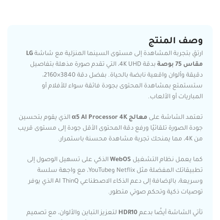
وصف المنتج
ارتقِ بتجربة المشاهدة إلى مستوى السينما المنزلية مع شاشة
LG
مقاس 75 بوصة
بدقة 4K UHD، التي تقدم صورة مذهلة بتفاصيل
دقيقة وألوان واقعية نابضة بالحياة. بفضل دقة 3840×2160،
ستستمتع بمشاهدة المحتوى بجودة فائقة سواء للأفلام أو
المباريات أو الألعاب.
تعتمد الشاشة على
معالج α5 AI Processor 4K
الذي يقوم بتحسين
جودة الصورة تلقائيًا ورفع دقة المحتوى الأقل جودة إلى مستوى قريب
من 4K، مما يمنحك تجربة مشاهدة محسنة باستمرار.
كما يعمل نظام التشغيل
WebOS
الذكي على تسهيل الوصول إلى
تطبيقاتك المفضلة مثل Netflix وYouTube، مع واجهة سلسة
وسريعة، بالإضافة إلى دعم الذكاء الاصطناعي AI ThinQ الذي يوفر
توصيات ذكية وتحكم صوتي متطور.
تأتي الشاشة أيضًا بدعم
HDR10
لتعزيز التباين والألوان، مع تصميم