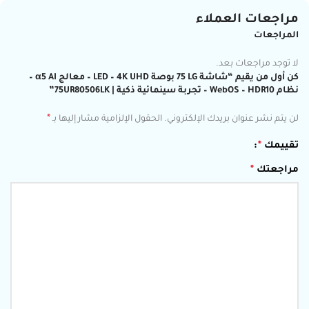
مراجعات العملاء
المراجعات
لا توجد مراجعات بعد.
كن أول من يقيم “شاشة LG ‏75 بوصة LED – 4K UHD – معالج α5 AI –
نظام WebOS – HDR10 – تجربة سينمائية ذكية | 75UR80506LK”
*
لن يتم نشر عنوان بريدك الإلكتروني.
الحقول الإلزامية مشار إليها بـ
تقييمك
*
مراجعتك
*