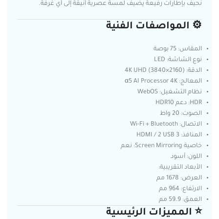
نحيف بإطارات رفيعة يضيف لمسة عصرية أنيقة إلى أي غرفة.
⚙️ المواصفات الفنية
المقاس: 75 بوصة
نوع الشاشة: LED
الدقة: 4K UHD (3840×2160)
المعالج: α5 AI Processor 4K
نظام التشغيل: WebOS
HDR: دعم HDR10
الصوت: 20 واط
الاتصال: Wi-Fi + Bluetooth
المنافذ: 3 HDMI / 2 USB
خاصية Screen Mirroring: نعم
اللون: أسود
الأبعاد التقريبية:
العرض: 1678 مم
الارتفاع: 964 مم
العمق: 59.9 مم
⭐ المميزات الرئيسية