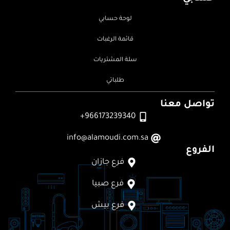
لوحة حسابي
قائمة الرغبات
سلة المشتريات
طلباتي
تواصل معنا
966173239340+
info@alamoudi.com.sa
الفروع
فرع جازان
فرع صبيا
فرع بيش