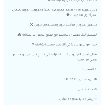
للحفاظ على هواء صحي ونظيف 🧼🌬️.
ريش ذهبية Golden Fins: حماية ضد الصدأ والعوامل الجوية لضمان
عمر أطول للمكيف ✨🛡️.
تشغيل هادئ: راحة أثناء النوم والاستخدام اليومي 🔇.
تصميم أنيق وعصري: ينسجم مع جميع الديكورات المنزلية 🏠.
بدون مواسير: مرونة في التركيب حسب احتياجك ⚙️.
مثالي لغرف النوم والمكاتب المنزلية التي تحتاج تبريد موثوق بسعر
عملي من ميديا.
⭐ المميزات
❄️ تبريد فعلي 12,100 BTU
🧼 تنظيف ذاتي
✨ ريش ذهبية مقاومة للتآكل