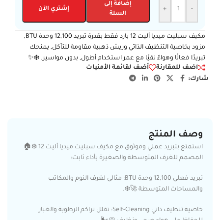
إضافة إلى
-
+
إشتري الآن
السلة
مكيف سبليت ميديا أليت 12 بارد فقط بقدرة تبريد 12,100 وحدة BTU,
مزود بخاصية التنظيف الذاتي وريش ذهبية مقاومة للتآكل, يمنحك
تبريدًا فعالًا وهواءً نقيًا مع عمر استخدام أطول, بدون مواسير. ❄️✨
اضف للمقارنة
أضف لقائمة الأمنيات
شارك:
وصف المنتج
استمتع بتبريد عملي وموثوق مع مكيف سبليت ميديا أليت 12 ❄️🏠
المصمم للغرف المتوسطة والصغيرة بأداء ثابت:
تبريد فعلي 12,100 وحدة BTU: مثالي لغرف النوم والمكاتب
والمساحات المتوسطة 🚀❄️.
خاصية تنظيف ذاتي Self-Cleaning: تقلل تراكم الرطوبة والغبار