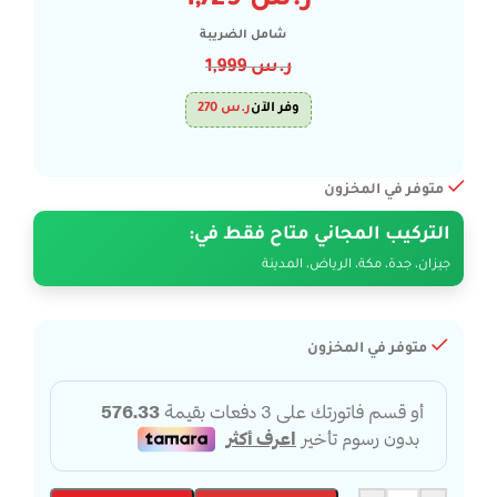
ر.س
1,729
شامل الضريبة
ر.س
1,999
وفر الآن
ر.س
270
متوفر في المخزون
التركيب المجاني متاح فقط في:
جيزان، جدة، مكة، الرياض، المدينة
متوفر في المخزون