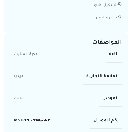
🔇 تشغيل هادئ
⚙️ بدون مواسير
المواصفات
الفئة
مكيف سبليت
العلامة التجارية
ميديا
الموديل
إيليت
رقم الموديل
MSTE12CRN1AG2-NP