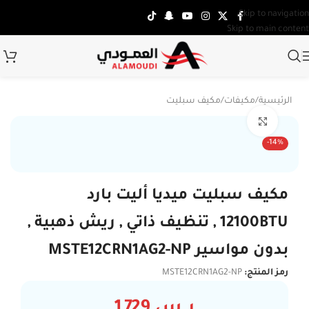
Skip to navigation
Skip to main content
الرئيسية
/
مكيفات
/
مكيف سبليت
Click to enlarge
تركي
-14%
مكيف سبليت ميديا أليت بارد
12100BTU , تنظيف ذاتي , ريش ذهبية ,
بدون مواسير MSTE12CRN1AG2-NP
رمز المنتج:
MSTE12CRN1AG2-NP