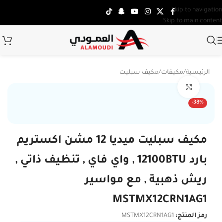
Skip to navigation
Skip to main content
الرئيسية
/
مكيفات
/
مكيف سبليت
Click to enlarge
تركي
-38%
مكيف سبليت ميديا 12 مشن اكستريم
بارد 12100BTU , واي فاي , تنظيف ذاتي ,
ريش ذهبية , مع مواسير
MSTMX12CRN1AG1
رمز المنتج:
MSTMX12CRN1AG1