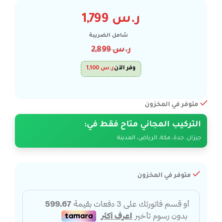
ر.س
1,799
شامل الضريبة
ر.س
2,899
وفر الآن
ر.س
1,100
متوفر في المخزون
التركيب المجاني متاح فقط في:
جيزان، جدة، مكة، الرياض، المدينة
متوفر في المخزون