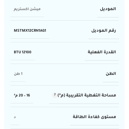
الموديل
ميشن اكستريم
رقم الموديل
MSTMX12CRN1AG1
القدرة الفعلية
12100 BTU
الطن
1 طن
مساحة التغطية التقريبية (م²)
16 – 20 م²
مستوى كفاءة الطاقة
د