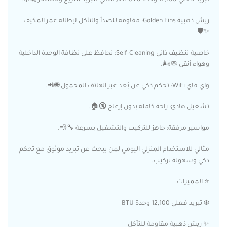
ريش ذهبية Golden Fins: مقاومة للصدأ والتآكل لإطالة عمر المكيف
✨🛡️.
خاصية تنظيف ذاتي Self-Cleaning: تحافظ على نظافة الوحدة الداخلية
وهواء أنقى 🧼🌬️.
واي فاي WiFi: تحكم ذكي عن بُعد عبر الهاتف المحمول 🌐📲.
تشغيل هادئ: راحة كاملة بدون إزعاج 🔇🏠.
مواسير مرفقة: جاهز للتركيب والتشغيل بسرعة 🔧💨.
مثالي للاستخدام المنزلي اليومي لمن يبحث عن تبريد موثوق مع تحكم
ذكي وسهولة تركيب.
⭐ المميزات
❄️ تبريد فعلي 12,100 وحدة BTU
✨ ريش ذهبية مقاومة للتآكل