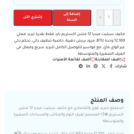
إضافة إلى
-
+
إشتري الآن
السلة
مكيف سبليت ميديا 12 مشن اكستريم بارد فقط بقدرة تبريد فعلي
12,100 وحدة BTU, مزود بريش ذهبية, خاصية تنظيف ذاتي, تحكم ذكي
عبر الواي فاي, مع مواسير للتوصيل الكامل لتبريد سريع وفعال في
الغرف الصغيرة والمتوسطة
اضف للمقارنة
أضف لقائمة الأمنيات
شارك:
وصف المنتج
استمتع بتبريد قوي واقتصادي مع مكيف سبليت ميديا 12 مشن
اكستريم ❄️💨 المصمم لغرف النوم والمكاتب والمساحات الصغيرة
والمتوسطة:
تبريد فعلي 12,100 وحدة BTU: أداء مثالي لتبريد سريع ومستقر 🚀❄️.