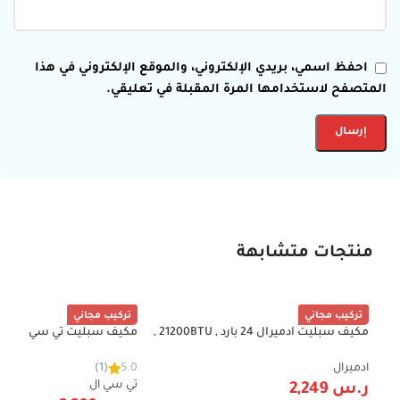
احفظ اسمي، بريدي الإلكتروني، والموقع الإلكتروني في هذا
المتصفح لاستخدامها المرة المقبلة في تعليقي.
منتجات متشابهة
تركيب مجاني
تركيب مجاني
مكيف سبليت ادميرال 24 بارد , 21200BTU ,
-41%
-38%
ريش ذهبية , واي فاي , تنظيف ذاتي
خاصية تنظيف ذاتي , ريش ذهبي
ADS24KCNP
ادميرال
5.0
(1)
TAC-24CSU/TSS1
تي سي ال
ر.س
2,249