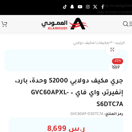
Skip to navigation
Skip to main content
الرئيسية
/
مكيفات
/
مكيف دولابي
Click to enlarge
-22%
SOLD
OUT
جري مكيف دولابي 52000 وحدة، بارد،
إنفيرتر، واي فاي – GVC60APXL-
S6DTC7A
رمز المنتج:
GVC60AP-D3DTC7A
ر.س
8,699