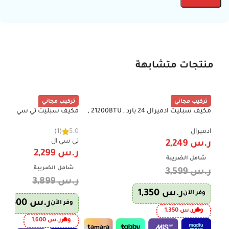
منتجات متشابهة
تركيب مجاني
تركيب مجاني
مكيف سبليت ادميرال 24 بارد , 21200BTU ,
-41%
-38%
ريش ذهبية , واي فاي , تنظيف ذاتي
خاصية تنظيف ذاتي , ريش ذهبي
ADS24KCNP
ادميرال
5.0
(1)
TAC-24CSU/TSS1
تي سي ال
ر.س
2,249
ر.س
2,299
شامل الضريبة
شامل الضريبة
ر.س
3,599
ر.س
3,899
ر.س
1,350
وفر الآن
ر.س
1,600
وفر الآن
وفر
ر.س
1,350
وفر
ر.س
1,600