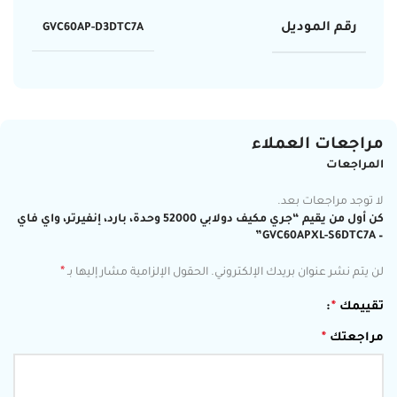
رقم الموديل
GVC60AP-D3DTC7A
مراجعات العملاء
المراجعات
لا توجد مراجعات بعد.
كن أول من يقيم “جري مكيف دولابي 52000 وحدة، بارد، إنفيرتر، واي فاي
– GVC60APXL-S6DTC7A”
*
لن يتم نشر عنوان بريدك الإلكتروني.
الحقول الإلزامية مشار إليها بـ
تقييمك
*
مراجعتك
*