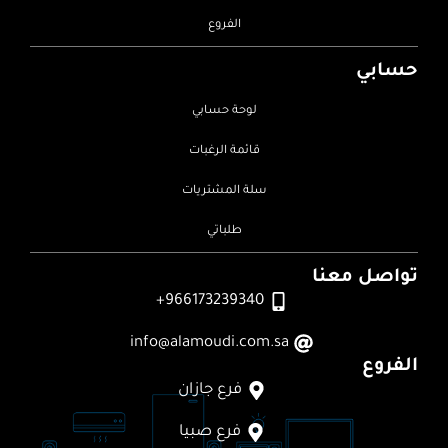
الفروع
حسابي
لوحة حسابي
قائمة الرغبات
سلة المشتريات
طلباتي
تواصل معنا
966173239340+
info@alamoudi.com.sa
الفروع
فرع جازان
فرع صبيا