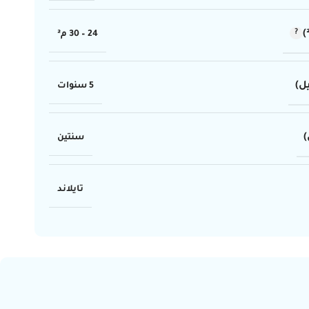
24 – 30 م²
ل)
5 سنوات
)
سنتين
تايلاند