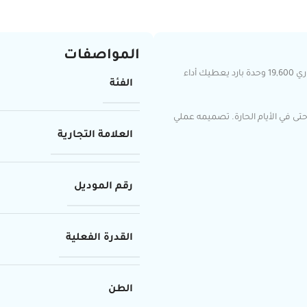
المواصفات
إذا تبغى تبريد يعتمد عليه بدون أي تعب🔥❄️, مكيف سبليت جنرال جداري 19,600 وحدة بارد يعطيك أداء
الفئة
تى في الأيام الحارة. تصميمه عملي
العلامة التجارية
رقم الموديل
القدرة الفعلية
الطن