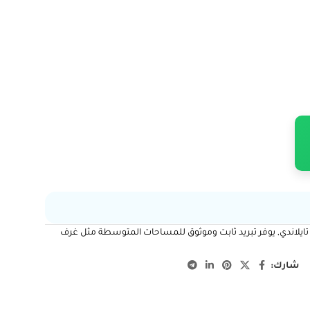
جداري بقوة تبريد 19,600 وحدة, صناعة تايلاندي, يوفر تبريد ثابت وموثوق للمساحات المتوسطة مثل غرف
شارك: