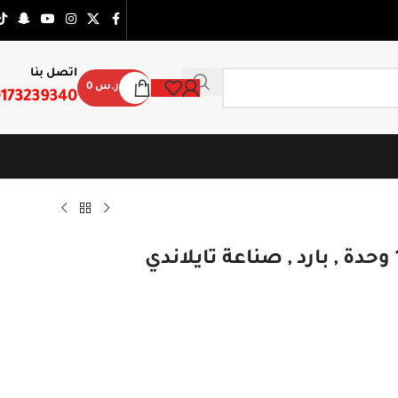
اتصل بنا
ر.س
0
173239340
مكيف سبليت جنرال جداري 19600 وحدة , بارد , صناعة تايلاندي