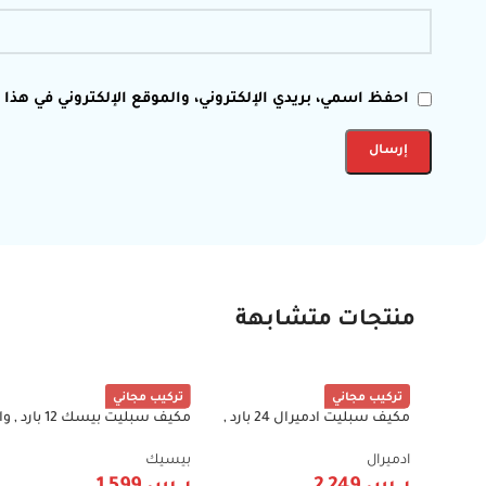
احفظ اسمي، بريدي الإلكتروني، والموقع الإلكتروني في هذا
منتجات متشابهة
تركيب مجاني
تركيب مجاني
مكيف سبليت ادميرال 24 بارد ,
مكيف سبليت بيسك 12 بارد
-40%
-38%
21200BTU , ريش ذهبية , واي فاي
فاي , تنظيف ذاتي , 12000
, تنظيف ذاتي ADS24KCNP
تربو ,انفرتر , 50/60 هرتز BSACQ-
ادميرال
بيسيك
FI12CB