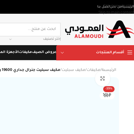
Skip to navigation
الرئيسية
من نحن
اتصل بنا
Skip to main content
إختر تصنيف
عروض الصيف
مكيفات
الأجهزة المن
أقسام المنتجات
الرئيسية
/
مكيفات
/
مكيف سبليت
/
مكيف سبليت جنرال جداري 19600 وحدة , بارد , صناعة تايلاندي ASSA18FUTA
Click to enlarge
-39%
SOLD
OUT