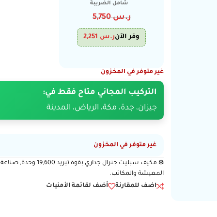
شامل الضريبة
ر.س
5,750
وفر الآن
ر.س
2,251
غير متوفر في المخزون
التركيب المجاني متاح فقط في:
جيزان، جدة، مكة، الرياض، المدينة
غير متوفر في المخزون
❄️ مكيف سبليت جنرال 
المعيشة والمكاتب.
اضف للمقارنة
أضف لقائمة الأمنيات