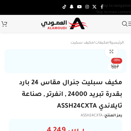
Skip to navigation
Skip to main content
الرئيسية
/
مكيفات
/
مكيف سبليت
Click to enlarge
تركي
-39%
SOLD
OUT
مكيف سبليت جنرال مقاس 24 بارد
بقدرة تبريد 24000 , انفرتر , صناعة
تايلاندي ASSH24CXTA
رمز المنتج:
ASSH24CXTA