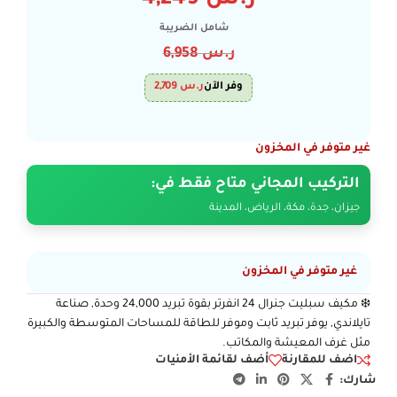
ر.س
4,249
شامل الضريبة
ر.س
6,958
وفر الآن
ر.س
2,709
غير متوفر في المخزون
التركيب المجاني متاح فقط في:
جيزان، جدة، مكة، الرياض، المدينة
غير متوفر في المخزون
❄️ مكيف سبليت جنرال 24 انفرتر بقوة تبريد 24,000 وحدة, صناعة
تايلاندي, يوفر تبريد ثابت وموفر للطاقة للمساحات المتوسطة والكبيرة
مثل غرف المعيشة والمكاتب.
اضف للمقارنة
أضف لقائمة الأمنيات
شارك: