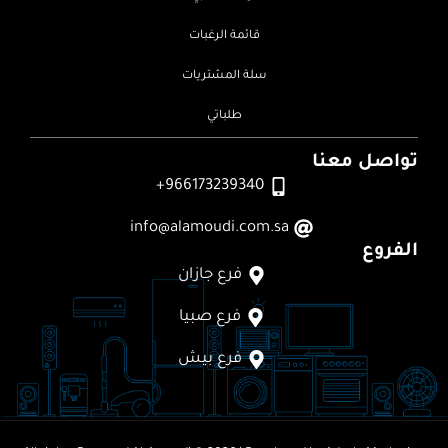
قائمة الرغبات
سلة المشتريات
طلباتي
تواصل معنا
966173239340+
info@alamoudi.com.sa
الفروع
فرع جازان
فرع صبيا
فرع بيش