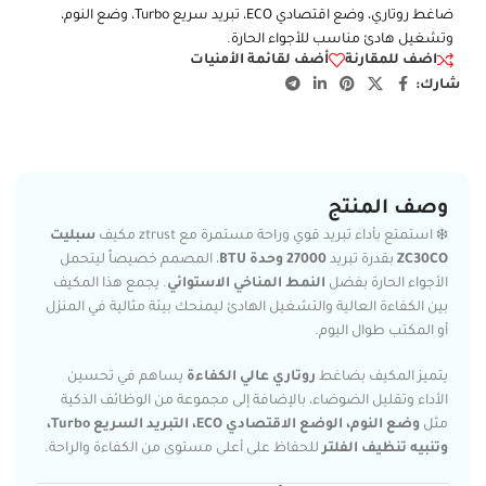
ضاغط روتاري، وضع اقتصادي ECO، تبريد سريع Turbo، وضع النوم،
وتشغيل هادئ مناسب للأجواء الحارة.
اضف للمقارنة
أضف لقائمة الأمنيات
شارك:
وصف المنتج
❄️ استمتع بأداء تبريد قوي وراحة مستمرة مع ztrust مكيف
سبليت
ZC30CO
بقدرة تبريد
27000 وحدة BTU
، المصمم خصيصاً ليتحمل
الأجواء الحارة بفضل
النمط المناخي الاستوائي
. يجمع هذا المكيف
بين الكفاءة العالية والتشغيل الهادئ ليمنحك بيئة مثالية في المنزل
أو المكتب طوال اليوم.
يتميز المكيف بضاغط
روتاري عالي الكفاءة
يساهم في تحسين
الأداء وتقليل الضوضاء، بالإضافة إلى مجموعة من الوظائف الذكية
مثل
وضع النوم، الوضع الاقتصادي ECO، التبريد السريع Turbo،
وتنبيه تنظيف الفلتر
للحفاظ على أعلى مستوى من الكفاءة والراحة.