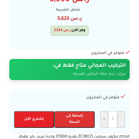
ر.س
3,099
شامل الضريبة
ر.س
5,623
وفر الآن
ر.س
2,524
متوفر في المخزون
التركيب المجاني متاح فقط في:
جيزان، جدة، مكة، الرياض، المدينة
متوفر في المخزون
إضافة إلى
-
+
إشتري الآن
السلة
ztrust مكيف سبليت ZC30CO بقدرة 27000 وحدة تبريد، بارد فقط،