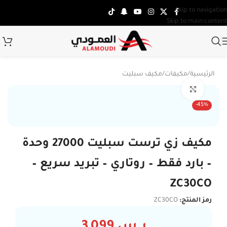
Skip to navigation
Skip to main content
الرئيسية
/
مكيفات
/
مكيف سبليت
Click to enlarge
تركي
-45%
مكيف زي ترست سبليت 27000 وحدة
– بارد فقط – روتاري – تبريد سريع –
ZC30CO
رمز المنتج:
ZC30CO