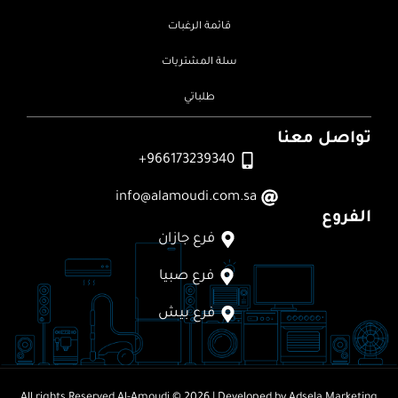
قائمة الرغبات
سلة المشتريات
طلباتي
تواصل معنا
966173239340+
info@alamoudi.com.sa
الفروع
فرع جازان
فرع صبيا
فرع بيش